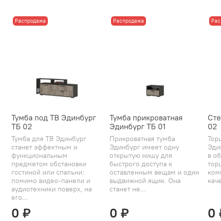
Распродажа
Распродажа
Рас
Тумба под ТВ Эдинбург
Тумба прикроватная
Сте
ТБ 02
Эдинбург ТБ 01
02
Тумба для ТВ Эдинбург
Прикроватная тумба
Тор
станет эффектным и
Эдинбург имеет одну
Эди
функциональным
открытую нишу для
в об
предметом обстановки
быстрого доступа к
тор
гостиной или спальни:
оставленным вещам и один
ком
помимо видео-панели и
выдвижной ящик. Она
каче
аудиотехники поверх, на
станет не...
его...
0 ₽
0 ₽
0 