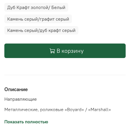
Дуб Крафт золотой/ Белый
Камень серый/графит серый
Камень серый/дуб крафт серый
В корзину
Описание
Направляющие
Металлические, роликовые «Boyard» / «Marshall»
Лицевая фурнитура
Показать полностью
Опоры пластиковые, цвет Черный, ручки пластиковые,