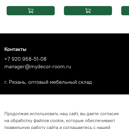
Контакты
+7 920 968-51-08
manager@mydecor-room.ru
г. Рязань, оптовый мебельный склад
Акции
Продолжая использовать наш сайт, вы даете согласие
Новости
на обработку файлов cookie, которые обеспечивают
Каталоги фабрик
правильную работу сайта и соглашаетесь с нашей