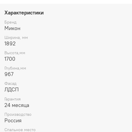
При распределенной статичной нагрузке на спальное
место 1 яруса — до 80 кг, на спальное место 2 яруса — до
Характеристики
65 кг
Бренд
Микон
Ширина, мм
1892
Высота,мм
1700
Глубина,мм
967
Фасад
ЛДСП
Гарантия
24 месяца
Производство
Россия
Спальное место