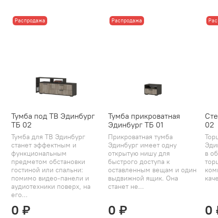
Распродажа
Распродажа
Рас
Тумба под ТВ Эдинбург
Тумба прикроватная
Сте
ТБ 02
Эдинбург ТБ 01
02
Тумба для ТВ Эдинбург
Прикроватная тумба
Тор
станет эффектным и
Эдинбург имеет одну
Эди
функциональным
открытую нишу для
в об
предметом обстановки
быстрого доступа к
тор
гостиной или спальни:
оставленным вещам и один
ком
помимо видео-панели и
выдвижной ящик. Она
каче
аудиотехники поверх, на
станет не...
его...
0 ₽
0 ₽
0 