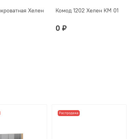
икроватная Хелен
Комод 1202 Хелен КМ 01
К
0 ₽
Распродажа