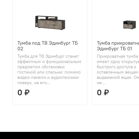
Тумба под ТВ Эдинбург ТБ
Тумба прикроватн
02
Эдинбург ТБ 01
Тумба для ТВ Эдинбург станет
Прикроватная тумба
эффектным и функциональным
имеет одну открыту
предметом обстановки
быстрого доступа к
гостиной или спальни: помимо
оставленным вещам
видео-панели и аудиотехники
выдвижной ящик. Он
поверх, на его...
не...
0 ₽
0 ₽