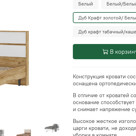
Белый
Белый/Белый
Дуб Крафт золотой/ Бел
Дуб крафт табачный/каш
В корзин
Конструкция кровати сос
оснащена ортопедическ
В отличие от кроватей с
основание способствует
и снимает напряжение су
Высокое жесткое изголов
царги кровати, не доход
уборки в комнате.