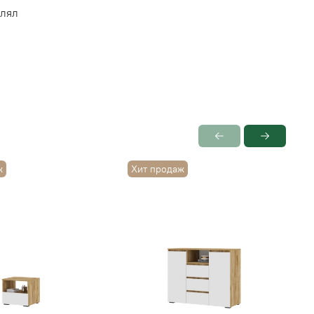
влял
ж
Хит продаж