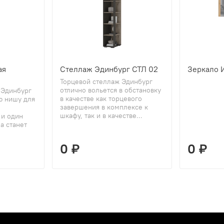
ая
Стеллаж Эдинбург СТЛ 02
Зеркало 
Торцевой стеллаж Эдинбург
отлично вольется в обстановку
 Эдинбург
в качестве как торцевого
ю нишу для
завершения в комплексе к
шкафу, так и в качестве...
 и один
а станет
0 ₽
0 ₽