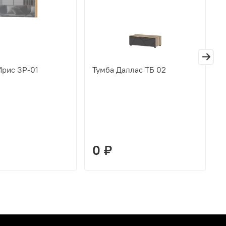
Ирис ЗР-01
Тумба Даллас ТБ 02
П
Д
0 ₽