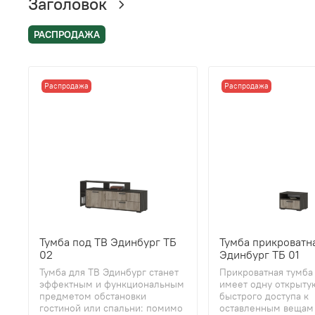
Заголовок
РАСПРОДАЖА
Распродажа
Распродажа
Тумба под ТВ Эдинбург ТБ
Тумба прикроватн
02
Эдинбург ТБ 01
Тумба для ТВ Эдинбург станет
Прикроватная тумба
эффектным и функциональным
имеет одну открыту
предметом обстановки
быстрого доступа к
гостиной или спальни: помимо
оставленным вещам