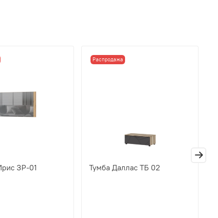
Распродажа
Ирис ЗР-01
Тумба Даллас ТБ 02
П
Д