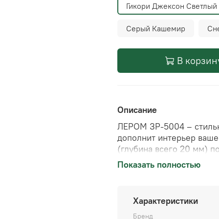
Гикори Джексон Светлый
Серый Кашемир
Сн
В корзин
Описание
ЛЕРОМ ЗР-5004 – стиль
дополнит интерьер ваше
(глубина всего 20 мм) п
малогабаритных помеще
Показать полностью
России, обеспечивающий
подтверждает увереннос
продукции. Создайте ую
Характеристики
Бренд