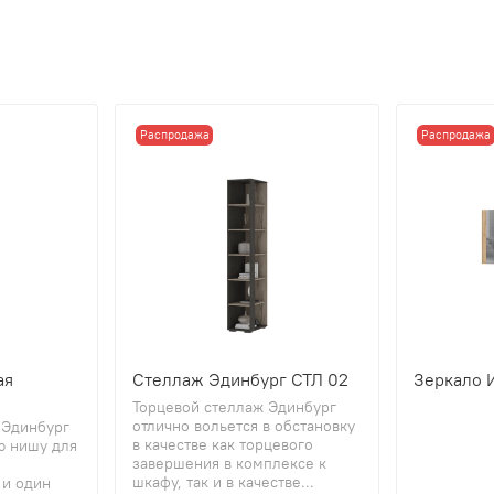
Распродажа
Распродажа
ая
Стеллаж Эдинбург СТЛ 02
Зеркало 
Торцевой стеллаж Эдинбург
отлично вольется в обстановку
 Эдинбург
в качестве как торцевого
ю нишу для
завершения в комплексе к
шкафу, так и в качестве...
 и один