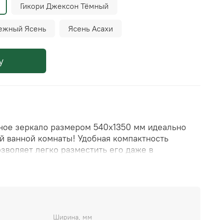
Гикори Джексон Тёмный
ежный Ясень
Ясень Асахи
у
ное зеркало размером 540х1350 мм идеально
й ванной комнаты! Удобная компактность
озволяет легко разместить его даже в
ниях. Корпусом служит качественный ЛДСП из
 долговечность изделия. Двухлетняя гарантия
ть производителя в надежности своей
т и гармонию вместе с зеркалом ЛЕРОМ!
Ширина, мм