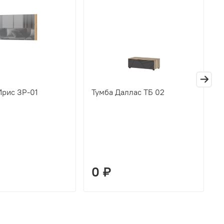
Ирис ЗР-01
Тумба Даллас ТБ 02
П
Д
0 ₽