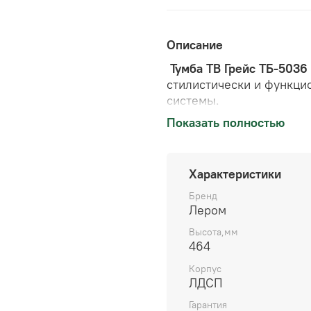
Описание
Тумба ТВ Грейс ТБ-5036
стилистически и функци
системы.
Показать полностью
Особенности изделия:
Фасады изготовлен
Характеристики
линии, не имеющей 
Технология произво
Бренд
выцветания.
Лером
Фасады "Латте мато
Высота,мм
супер-матовыми пов
464
непревзойденную та
Корпус
эффектом Soft Touc
ЛДСП
пальцев благодаря 
Фасады "Белый брил
Гарантия