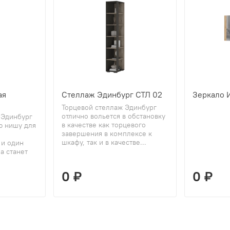
ая
Стеллаж Эдинбург СТЛ 02
Зеркало 
Торцевой стеллаж Эдинбург
отлично вольется в обстановку
 Эдинбург
в качестве как торцевого
ю нишу для
завершения в комплексе к
шкафу, так и в качестве...
 и один
а станет
0 ₽
0 ₽