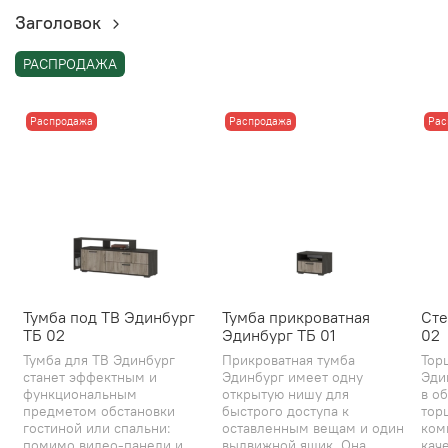
Заголовок
РАСПРОДАЖА
Распродажа
Распродажа
Рас
Тумба под ТВ Эдинбург
Тумба прикроватная
Сте
ТБ 02
Эдинбург ТБ 01
02
Тумба для ТВ Эдинбург
Прикроватная тумба
Тор
станет эффектным и
Эдинбург имеет одну
Эди
функциональным
открытую нишу для
в об
предметом обстановки
быстрого доступа к
тор
гостиной или спальни:
оставленным вещам и один
ком
помимо видео-панели и
выдвижной ящик. Она
каче