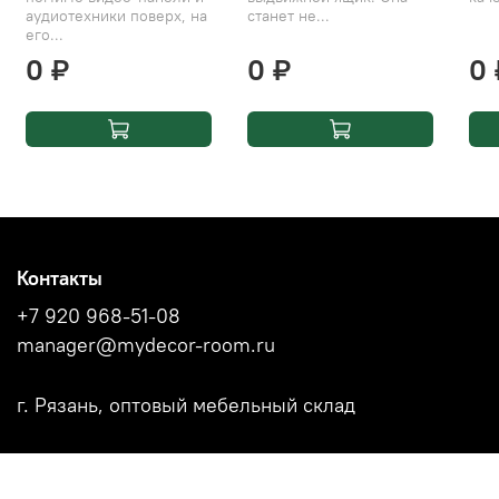
аудиотехники поверх, на
станет не...
его...
0 ₽
0 ₽
0 
Контакты
+7 920 968-51-08
manager@mydecor-room.ru
г. Рязань, оптовый мебельный склад
Акции