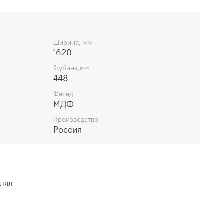
надежность. Двухлетняя гарантия дает
ном использовании этого стильного аксессуара.
выгодно вместе с тумбой «Карина».
Ширина, мм
1620
Глубина,мм
448
Фасад
МДФ
Производство
Россия
влял