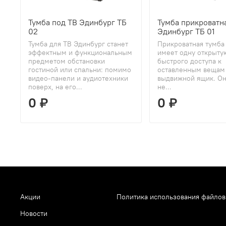
Тумба под ТВ Эдинбург ТБ
Тумба прикроватн
02
Эдинбург ТБ 01
Тумба для ТВ Эдинбург станет
Прикроватная тумба
эффектным и функциональным
имеет одну открыту
предметом обстановки
быстрого доступа к
гостиной или спальни: помимо
оставленным вещам
видео-панели и аудиотехники
выдвижной ящик. Он
поверх, на его...
не...
0 ₽
0 ₽
Акции
Политика использования файлов
Новости