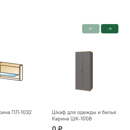
рина ПЛ-1032
Шкаф для одежды и белья
Карина ШК-1008
К
0 ₽