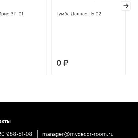
Ирис ЗР-01
Тумба Даллас ТБ 02
П
Д
0 ₽
акты
20 968-51-08
manager@mydecor-room.ru