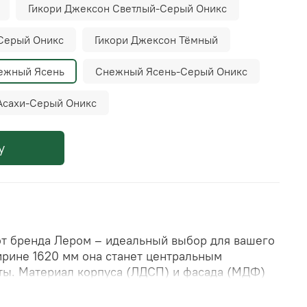
Гикори Джексон Светлый-Серый Оникс
Серый Оникс
Гикори Джексон Тёмный
ежный Ясень
Снежный Ясень-Серый Оникс
Асахи-Серый Оникс
у
 от бренда Лером – идеальный выбор для вашего
ирине 1620 мм она станет центральным
ы. Материал корпуса (ЛДСП) и фасада (МДФ)
 и долговечность мебели. Габариты тумбы
любые нужды, а российское производство