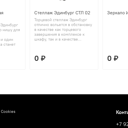
ая
Стеллаж Эдинбург СТЛ 02
Зеркало 
Торцевой стеллаж Эдинбург
отлично вольется в обстановку
 Эдинбург
в качестве как торцевого
ю нишу для
завершения в комплексе к
шкафу, так и в качестве...
 и один
а станет
0 ₽
0 ₽
 Cookies
Конт
+7 9