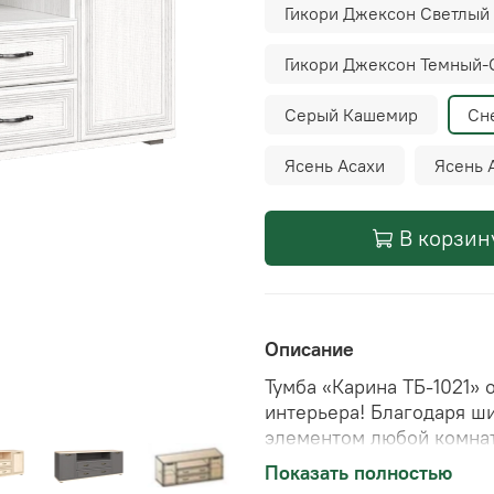
Гикори Джексон Светлый
Гикори Джексон Темный-
Серый Кашемир
Сн
Ясень Асахи
Ясень 
В корзин
Описание
Тумба «Карина ТБ-1021»
интерьера! Благодаря ш
элементом любой комнат
обеспечивают прочность
Показать полностью
идеально подойдут под 