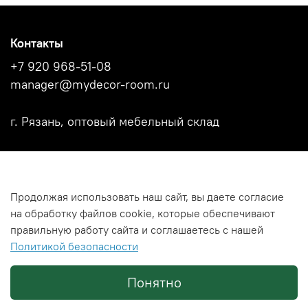
Контакты
+7 920 968-51-08
manager@mydecor-room.ru
г. Рязань, оптовый мебельный склад
Акции
Продолжая использовать наш сайт, вы даете согласие
Новости
на обработку файлов cookie, которые обеспечивают
Каталоги фабрик
правильную работу сайта и соглашаетесь с нашей
Политикой безопасности
Политика использования файлов Cookies
Понятно
© MY DECOR ROOM
2026 г.