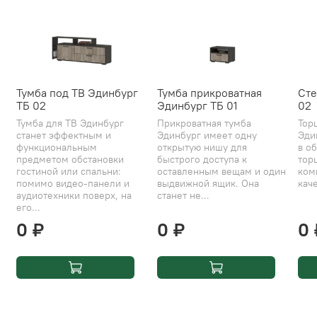
Тумба под ТВ Эдинбург
Тумба прикроватная
Сте
ТБ 02
Эдинбург ТБ 01
02
Тумба для ТВ Эдинбург
Прикроватная тумба
Тор
станет эффектным и
Эдинбург имеет одну
Эди
функциональным
открытую нишу для
в об
предметом обстановки
быстрого доступа к
тор
гостиной или спальни:
оставленным вещам и один
ком
помимо видео-панели и
выдвижной ящик. Она
каче
аудиотехники поверх, на
станет не...
его...
0 ₽
0 ₽
0 