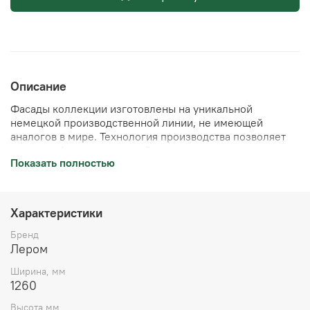
Описание
Фасады коллекции изготовлены на уникальной
немецкой производственной линии, не имеющей
аналогов в мире. Технология производства позволяет
получать фасады с защитой от выцветания.
Показать полностью
В коллекции 2 типа фасадов:
- «Бархатистые» супер-матовые поверхности Ultra Matt:
Характеристики
имеют непревзойденную тактильную
привлекательность с эффектом Soft Touch и
Бренд
предотвращают появление отпечатков пальцев
Лером
благодаря AntiFinger-эффекту.
Ширина, мм
- Исключительно высоко-глянцевые поверхности Ultra
1260
Gloss: имеют степень глянца 95 gloss, «зеркальное»
Высота,мм
отражение с эффектом 3D, устойчивы к бытовым