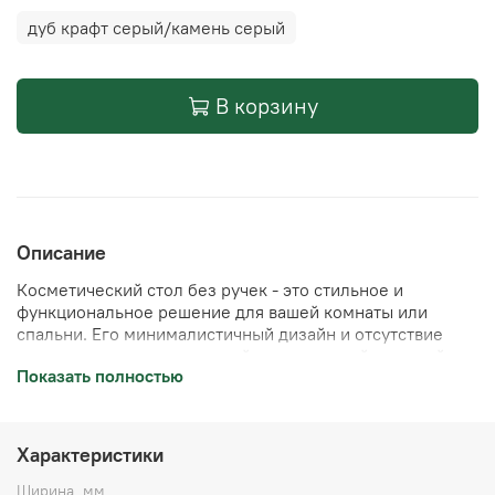
дуб крафт серый/камень серый
В корзину
Описание
Косметический стол без ручек - это стильное и
функциональное решение для вашей комнаты или
спальни. Его минималистичный дизайн и отсутствие
ручек создают современный и изысканный внешний
Показать полностью
вид.
Стол имеет гладкую поверхность и достаточно места
для размещения косметики, аксессуаров, украшений
Характеристики
или других предметов. Без ручек, его фронтальная
панель выглядит более эстетично и позволяет легко
Ширина, мм