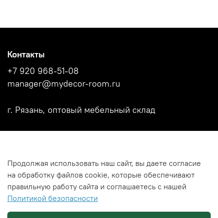
Контакты
+7 920 968-51-08
manager@mydecor-room.ru
г. Рязань, оптовый мебельный склад
Акции
Продолжая использовать наш сайт, вы даете согласие
Новости
на обработку файлов cookie, которые обеспечивают
Каталоги фабрик
правильную работу сайта и соглашаетесь с нашей
Политикой безопасности
Политика использования файлов Cookies