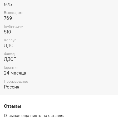
открывать и закрывать ящики.
975
Косметический стол без ручек обладает современным
Высота,мм
и изысканным стилем, который подойдет для
769
современных интерьеров, придавая им акцент и
Глубина,мм
утонченность.
510
Корпус
ЛДСП
Фасад
ЛДСП
Гарантия
24 месяца
Производство
Россия
Отзывы
Отзывов еще никто не оставлял