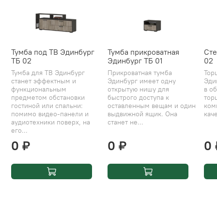
Тумба под ТВ Эдинбург
Тумба прикроватная
Сте
ТБ 02
Эдинбург ТБ 01
02
Тумба для ТВ Эдинбург
Прикроватная тумба
Тор
станет эффектным и
Эдинбург имеет одну
Эди
функциональным
открытую нишу для
в об
предметом обстановки
быстрого доступа к
тор
гостиной или спальни:
оставленным вещам и один
ком
помимо видео-панели и
выдвижной ящик. Она
каче
аудиотехники поверх, на
станет не...
его...
0 ₽
0 ₽
0 