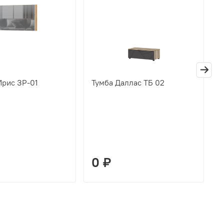
Ирис ЗР-01
Тумба Даллас ТБ 02
П
Д
0 ₽