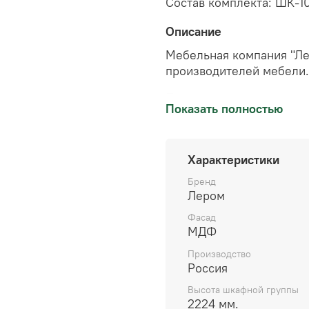
Состав комплекта: ШК-10
Описание
Мебельная компания "Ле
производителей мебели.
Предприятие оснащено 
Показать полностью
станкостроения Австрии,
Производство компании
стандартам ISO 9001-20
Характеристики
качеством в компании п
Бренд
Продукция предприятия 
Лером
Федерации, страны ближ
Фасад
предлагается модульная 
МДФ
детских комнат. Мебель
дизайн, доступная цена 
Производство
Россия
Высота шкафной группы
2224 мм.