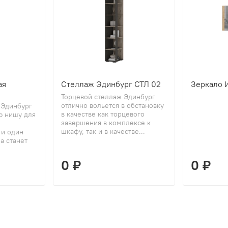
ая
Стеллаж Эдинбург СТЛ 02
Зеркало 
Торцевой стеллаж Эдинбург
отлично вольется в обстановку
 Эдинбург
в качестве как торцевого
ю нишу для
завершения в комплексе к
шкафу, так и в качестве...
 и один
а станет
0 ₽
0 ₽