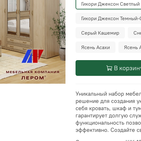
Гикори Джексон Светлый
Гикори Джексон Темный-
Серый Кашемир
Сн
Ясень Асахи
Ясень 
В корзин
Уникальный набор мебели
решение для создания у
себя кровать, шкаф и ту
гарантирует долгую слу
функциональность позво
эффективно. Создайте св