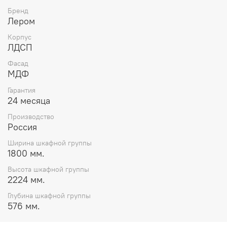
подтверждающим, что система управления качеством в
Бренд
компании полностью отвечает международным
Лером
требованиям. Продукция предприятия поставляется во
все регионы Российской Федерации, страны ближнего
Корпус
и дальнего зарубежья. Потребителям предлагается
ЛДСП
модульная мебель для гостиных, спален, прихожих и
Фасад
детских комнат. Мебель торговой марки "Лером"
МДФ
отличают современный дизайн, доступная цена и
высокое качество изготовления.
Гарантия
24 месяца
Производство
Россия
Ширина шкафной группы
1800 мм.
Высота шкафной группы
2224 мм.
Глубина шкафной группы
576 мм.