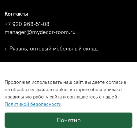
Контакты
+7 920 968-51-08
manager@mydecor-room.ru
г. Рязань, оптовый мебельный склад
Акции
Продолжая использовать наш сайт, вы даете согласие
Новости
на обработку файлов cookie, которые обеспечивают
Каталоги фабрик
правильную работу сайта и соглашаетесь с нашей
Политикой безопасности
Политика использования файлов Cookies
Понятно
© MY DECOR ROOM
2026 г.