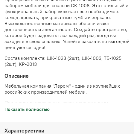
набором мебели для спальни СК-1008! Этот стильный и
функциональный набор включает все необходимое:
комод, кровать, прикроватные тумбы и зеркало.
Высококачественные материалы обеспечивают
долговечность и элегантность. Создайте пространство,
которое будет радовать глаз каждый раз, когда вы
заходите в свою спальню. Успейте заказать по выгодной
цене уже сегодня!
Состав комплекта: ШК-1023 (2шт), ШК-1003, ТБ-1025
(2шт), КР-2013
Описание
Мебельная компания "Лером" - один из крупнейших
российских производителей мебели.
Предприятие оснащено высокотехнологичным
оборудованием лидеров станкостроения Австрии,
Показать полностью
Германии, Италии.
Производство компании сертифицировано по
Характеристики
международным стандартам ISO 9001-2001,