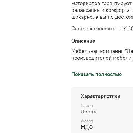
материалов гарантирует
релаксации и комфорта с
шикарно, а вы по достои
Состав комплекта: ШК-10
Описание
Мебельная компания "Ле
производителей мебели.
Предприятие оснащено 
Показать полностью
станкостроения Австрии,
Производство компании
стандартам ISO 9001-20
Характеристики
качеством в компании п
Бренд
Продукция предприятия 
Лером
Федерации, страны ближ
Фасад
предлагается модульная 
МДФ
детских комнат. Мебель