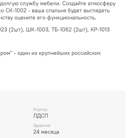
 долгую службу мебели. Создайте атмосферу
о СК-1002 - ваша спальня будет выглядеть
нству оцените его функциональность.
23 (2шт), ШК-1003, ТБ-1062 (2шт), КР-1013
ром" - один из крупнейших российских
высокотехнологичным оборудованием лидеров
 Германии, Италии.
 сертифицировано по международным
01, подтверждающим, что система управления
олностью отвечает международным требованиям.
Корпус
поставляется во все регионы Российской
ЛДСП
него и дальнего зарубежья. Потребителям
Гарантия
мебель для гостиных, спален, прихожих и
24 месяца
 торговой марки "Лером" отличают современный