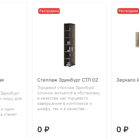
Распродажа
Распродажа
ая
Стеллаж Эдинбург СТЛ 02
Зеркало 
Торцевой стеллаж Эдинбург
отлично вольется в обстановку
 Эдинбург
в качестве как торцевого
ю нишу для
завершения в комплексе к
шкафу, так и в качестве...
 и один
а станет
0 ₽
0 ₽