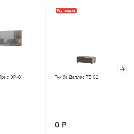
Распродажа
Ирис ЗР-01
Тумба Даллас ТБ 02
П
Д
0 ₽