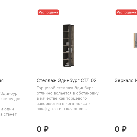
Распродажа
Распродажа
ая
Стеллаж Эдинбург СТЛ 02
Зеркало 
Торцевой стеллаж Эдинбург
отлично вольется в обстановку
 Эдинбург
в качестве как торцевого
ю нишу для
завершения в комплексе к
шкафу, так и в качестве...
 и один
а станет
0 ₽
0 ₽