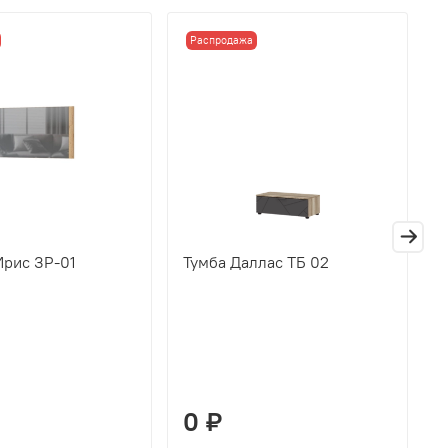
Распродажа
Ирис ЗР-01
Тумба Даллас ТБ 02
П
Д
0 ₽