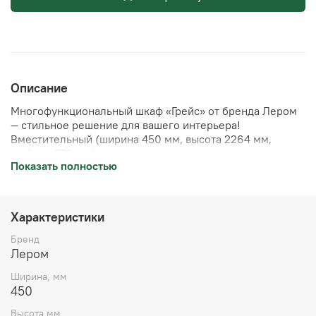
Описание
Многофункциональный шкаф «Грейс» от бренда Лером
— стильное решение для вашего интерьера!
Вместительный (ширина 450 мм, высота 2264 мм,
глубина 570 мм), изготовлен из качественных
Показать полностью
материалов корпус-LDSP, фасад-МДФ с зеркальной
поверхностью. Удобен в использовании, придаст
элегантности вашему дому. Продукция российского
производства, гарантия качества – 24 месяца. Создайте
Характеристики
уют вместе с Лером!
Бренд
Лером
Ширина, мм
450
Высота,мм