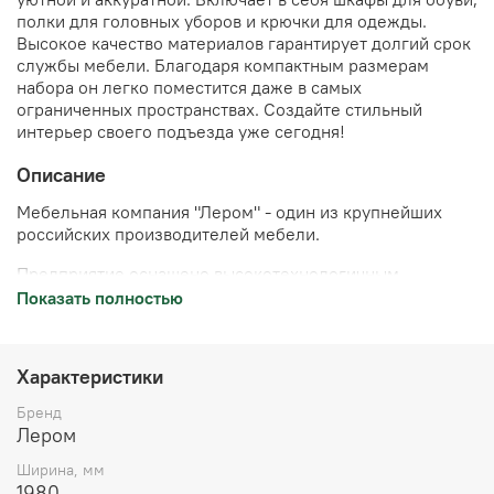
полки для головных уборов и крючки для одежды.
Высокое качество материалов гарантирует долгий срок
службы мебели. Благодаря компактным размерам
набора он легко поместится даже в самых
ограниченных пространствах. Создайте стильный
интерьер своего подъезда уже сегодня!
Описание
Мебельная компания "Лером" - один из крупнейших
российских производителей мебели.
Предприятие оснащено высокотехнологичным
оборудованием лидеров станкостроения Австрии,
Показать полностью
Германии, Италии.
Производство компании сертифицировано по
Характеристики
международным стандартам ISO 9001-2001,
подтверждающим, что система управления качеством в
Бренд
компании полностью отвечает международным
Лером
требованиям. Продукция предприятия поставляется во
все регионы Российской Федерации, страны ближнего
Ширина, мм
и дальнего зарубежья. Потребителям предлагается
1980