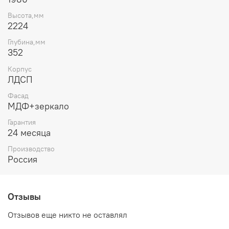
модульная мебель для гостиных, спален, прихожих и
Высота,мм
детских комнат. Мебель торговой марки "Лером"
2224
отличают современный дизайн, доступная цена и
высокое качество изготовления.
Глубина,мм
352
Корпус
ЛДСП
Фасад
МДФ+зеркало
Гарантия
24 месяца
Производство
Россия
Отзывы
Отзывов еще никто не оставлял