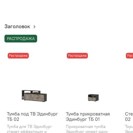
Заголовок
РАСПРОДАЖА
Распродажа
Распродажа
Рас
Тумба под ТВ Эдинбург
Тумба прикроватная
Сте
ТБ 02
Эдинбург ТБ 01
02
Тумба для ТВ Эдинбург
Прикроватная тумба
Тор
станет эффектным и
Эдинбург имеет одну
Эди