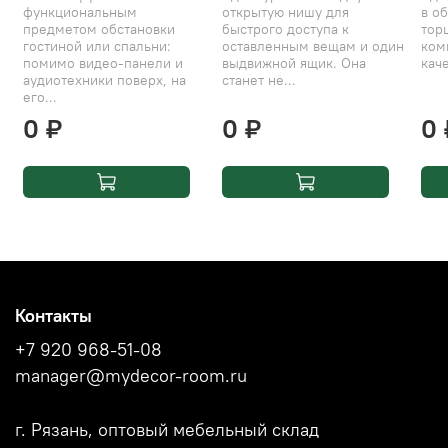
функциональным
открытую нишу для
в об
предметом обстановки
быстрого доступа к
тор
гостиной или спальни:
оставленным вещам и один
ком
помимо видео-панели и
выдвижной ящик. Она
каче
аудиотехники поверх, на
станет не...
его...
0 ₽
0 ₽
0 
Контакты
+7 920 968-51-08
manager@mydecor-room.ru
г. Рязань, оптовый мебельный склад