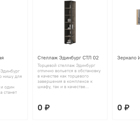
ая
Стеллаж Эдинбург СТЛ 02
Зеркало 
Торцевой стеллаж Эдинбург
отлично вольется в обстановку
 Эдинбург
в качестве как торцевого
ю нишу для
завершения в комплексе к
шкафу, так и в качестве...
 и один
а станет
0 ₽
0 ₽