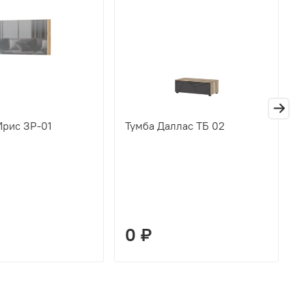
Ирис ЗР-01
Тумба Даллас ТБ 02
П
Д
0 ₽