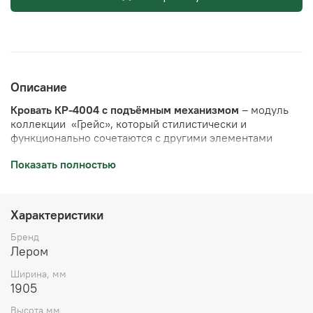
Описание
Кровать КР-4004 с подъёмным механизмом
– модуль
коллекции «Грейс», который стилистически и
функционально сочетаются с другими элементами
системы.
Показать полностью
Особенности изделия:
Фасады изготовлены на уникальной немецкой
Характеристики
производственной линии, не имеющей аналогов в
мире.
Бренд
Технология производства позволяет получать
Лером
фасады с защитой от выцветания.
Ширина, мм
Фасады "Латте матовый" и "Антрацит матовый" с
1905
"бархатистыми" супер-матовыми поверхностями
Ultra Matt, которые имеют непревзойденную
Высота,мм