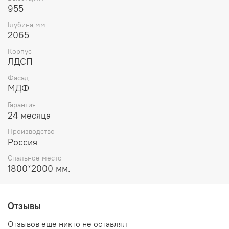
тактильную привлекательность с
955
эффектом Soft Touch и предотвращают появление
отпечатков пальцев благодаря AntiFinger-эффекту.
Глубина,мм
Фасады "Белый бриллиант глянцевый" с
2065
исключительно высоко-глянцевыми
Корпус
поверхностями Ultra Gloss, которые имеют
ЛДСП
степень глянца 95 gloss, «зеркальное» отражение
с эффектом 3D, устойчивы к бытовым царапинам.
Фасад
Прямые формы мебели обеспечивают простоту в
МДФ
уходе и гигиеничность.
«Грейс» комплектуется высококачественной
Гарантия
24 месяца
европейской фурнитурой, которая прослужит
долгие годы.
Производство
Петли с доводчиками Glissando TL
Россия
2 компании Titus (Словения) обеспечивают
бесшумное и мягкое закрытие створки.
Спальное место
Мебель изготовлена из экологичных материалов.
1800*2000 мм.
Применяемые в производстве ЛДСП,
производства компании Egger (Австрия), и МДФ,
производства компании Kronospan (Австрия),
Отзывы
имеют класс эмиссии Е1.
Отзывов еще никто не оставлял