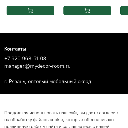
Контакты
+7 920 968-51-08
manager@mydecor-room.ru
г. Рязань, оптовый мебельный склад
Акции
Продолжая использовать наш сайт, вы даете согласие
Новости
на обработку файлов cookie, которые обеспечивают
Каталоги фабрик
правильную работу сайта и соглашаетесь с нашей