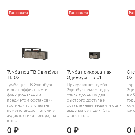
Распродажа
Распродажа
Рас
Тумба под ТВ Эдинбург
Тумба прикроватная
Сте
ТБ 02
Эдинбург ТБ 01
02
Тумба для ТВ Эдинбург
Прикроватная тумба
Тор
станет эффектным и
Эдинбург имеет одну
Эди
функциональным
открытую нишу для
в об
предметом обстановки
быстрого доступа к
тор
гостиной или спальни:
оставленным вещам и один
ком
помимо видео-панели и
выдвижной ящик. Она
каче
аудиотехники поверх, на
станет не...
его...
0 ₽
0 ₽
0 