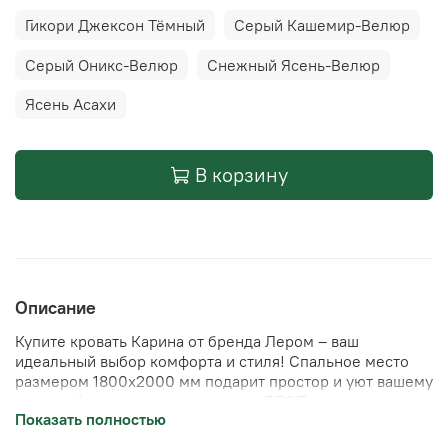
Гикори Джексон Тёмный
Серый Кашемир-Велюр
Серый Оникс-Велюр
Снежный Ясень-Велюр
Ясень Асахи
В корзину
Описание
Купите кровать Карина от бренда Лером – ваш
идеальный выбор комфорта и стиля! Спальное место
размером 1800х2000 мм подарит простор и уют вашему
отдыху. Корпус из качественного ЛДСП покрыт
Показать полностью
роскошным велюром, который приятно ласкает взгляд и
прикосновение. Изящные габариты (ширина 1905 мм,