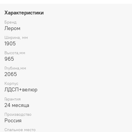
высота 965мм, глубина 2065мм), надежная гарантия
производителя на целых 24 месяца и отечественное
Характеристики
производство подчеркивают безупречное качество
кровати «Карина». Выбор очевиден!
Бренд
Лером
Ширина, мм
1905
Высота,мм
965
Глубина,мм
2065
Корпус
ЛДСП+велюр
Гарантия
24 месяца
Производство
Россия
Спальное место