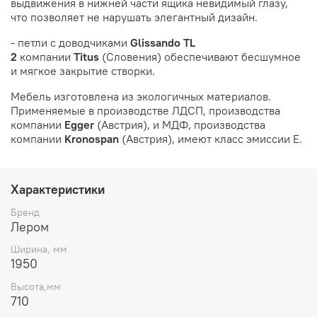
выдвижения в нижней части ящика невидимый глазу,
что позволяет не нарушать элегантный дизайн.
- петли с доводчиками
Glissando TL
2
компании
Titus
(Словения) обеспечивают бесшумное
и мягкое закрытие створки.
Мебель изготовлена из экологичных материалов.
Применяемые в производстве ЛДСП, производства
компании
Egge
r
(Австрия), и МДФ, производства
компании
Kronospan
(Австрия), имеют класс эмиссии Е.
Характеристики
Бренд
Лером
Ширина, мм
1950
Высота,мм
710