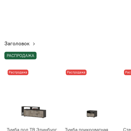
Заголовок
РАСПРОДАЖА
Распродажа
Распродажа
Рас
Тумба под ТВ Эдинбург
Тумба прикроватная
Сте