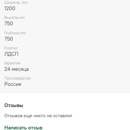
Ширина, мм
непоколебимую основу. Они обеспечивают
1200
превосходную опору и предотвращают опрокидывание,
гарантируя стабильность даже во время напряженных
Высота,мм
игровых сессий. Нескользящие ножки дополнительно
750
повышают устойчивость стола, обеспечивая
Глубина,мм
комфортную работу без отвлекающих колебаний.
750
Корпус
ЛДСП
Гарантия
24 месяца
Производство
Россия
Отзывы
Отзывов еще никто не оставлял
Написать отзыв