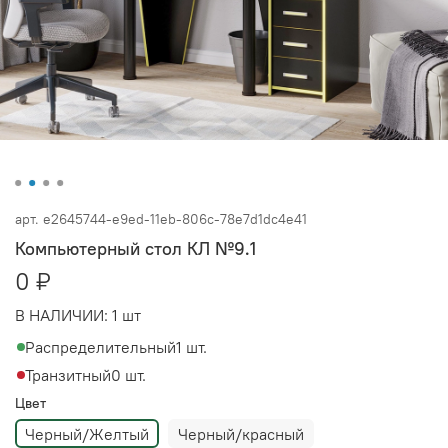
арт.
e2645744-e9ed-11eb-806c-78e7d1dc4e41
Компьютерный стол КЛ №9.1
0 ₽
В НАЛИЧИИ:
1 шт
Распределительный
1 шт.
Транзитный
0 шт.
Цвет
Черный/Желтый
Черный/красный