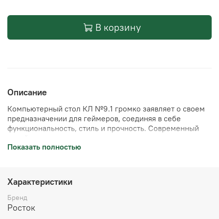
В корзину
Описание
Компьютерный стол КЛ №9.1 громко заявляет о своем
предназначении для геймеров, соединяя в себе
функциональность, стиль и прочность. Современный
дизайн с закругленными углами, черного цвета с ярким
Показать полностью
красным или желтым акцентом, оживляет обстановку
игрового пространства. Размеры 120 см в ширину и 75
см в глубину обеспечивают просторную рабочую
поверхность для установки мониторов, клавиатуры и
Характеристики
другого оборудования.
Бренд
В основании стола находятся прочные металлические
Росток
опоры черного цвета, создающие надежную и