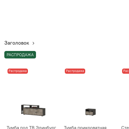
Заголовок
РАСПРОДАЖА
Распродажа
Распродажа
Рас
Тумба под ТВ Эдинбург
Тумба прикроватная
Сте