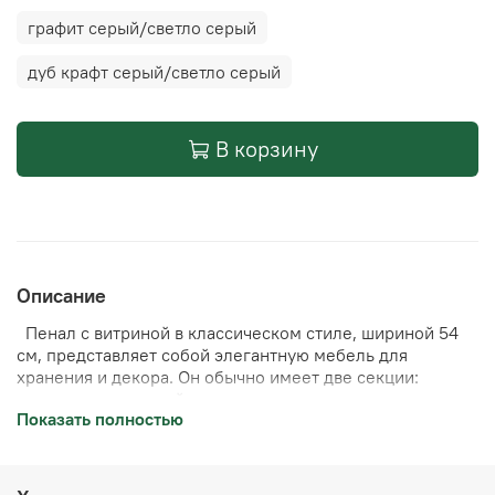
графит серый/светло серый
дуб крафт серый/светло серый
В корзину
Описание
Пенал с витриной в классическом стиле, шириной 54
см, представляет собой элегантную мебель для
хранения и декора. Он обычно имеет две секции:
верхнюю с витриной для открытого хранения
Показать полностью
декоративных предметов, книг или посуды, и нижнюю
секцию со створками для скрытого хранения. Размеры
широкого пенала позволяют разместить в нем
разнообразные предметы, сохраняя при этом