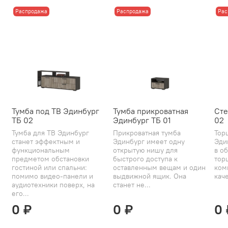
Распродажа
Распродажа
Рас
Тумба под ТВ Эдинбург
Тумба прикроватная
Сте
ТБ 02
Эдинбург ТБ 01
02
Тумба для ТВ Эдинбург
Прикроватная тумба
Тор
станет эффектным и
Эдинбург имеет одну
Эди
функциональным
открытую нишу для
в об
предметом обстановки
быстрого доступа к
тор
гостиной или спальни:
оставленным вещам и один
ком
помимо видео-панели и
выдвижной ящик. Она
каче
аудиотехники поверх, на
станет не...
его...
0 ₽
0 ₽
0 