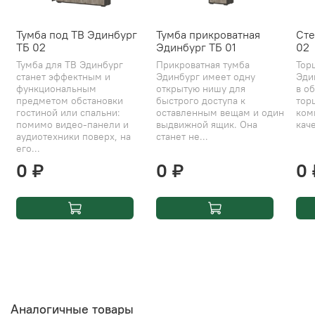
Тумба под ТВ Эдинбург
Тумба прикроватная
Сте
ТБ 02
Эдинбург ТБ 01
02
Тумба для ТВ Эдинбург
Прикроватная тумба
Тор
станет эффектным и
Эдинбург имеет одну
Эди
функциональным
открытую нишу для
в об
предметом обстановки
быстрого доступа к
тор
гостиной или спальни:
оставленным вещам и один
ком
помимо видео-панели и
выдвижной ящик. Она
каче
аудиотехники поверх, на
станет не...
его...
0 ₽
0 ₽
0 
Аналогичные товары