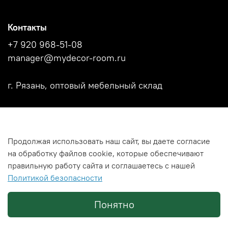
Контакты
+7 920 968-51-08
manager@mydecor-room.ru
г. Рязань, оптовый мебельный склад
Акции
Продолжая использовать наш сайт, вы даете согласие
Новости
на обработку файлов cookie, которые обеспечивают
Каталоги фабрик
правильную работу сайта и соглашаетесь с нашей
Политикой безопасности
Политика использования файлов Cookies
Понятно
© MY DECOR ROOM
2026 г.