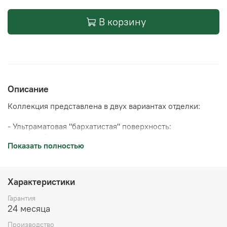
В корзину
Описание
Коллекция представлена в двух вариантах отделки:
- Ультраматовая "бархатистая" поверхность:
непревзойденная тактильная привлекательность
Показать полностью
благодаря мягкому прикосновению, устойчивость к
отпечаткам пальцев благодаря эффекту "анти-
отпечаток".
Характеристики
- Ультраглянцевая поверхность: уровень глянца 95,
"зеркальное" отражение благодаря 3D-эффекту,
Гарантия
устойчивость к бытовым царапинам.
24 месяца
Производство