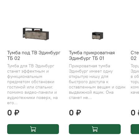
Тумба под ТВ Эдинбург
Тумба прикроватная
Сте
ТБ 02
Эдинбург ТБ 01
02
Тумба для ТВ Эдинбург
Прикроватная тумба
Тор
станет эффектным и
Эдинбург имеет одну
Эди
функциональным
открытую нишу для
в об
предметом обстановки
быстрого доступа к
тор
гостиной или спальни:
оставленным вещам и один
ком
помимо видео-панели и
выдвижной ящик. Она
каче
аудиотехники поверх, на
станет не...
его...
0 ₽
0 ₽
0 