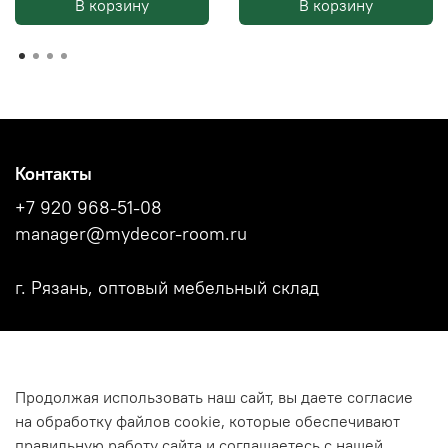
В корзину
В корзину
Контакты
+7 920 968-51-08
manager@mydecor-room.ru
г. Рязань, оптовый мебельный склад
Акции
Продолжая использовать наш сайт, вы даете согласие
Новости
на обработку файлов cookie, которые обеспечивают
Каталоги фабрик
правильную работу сайта и соглашаетесь с нашей