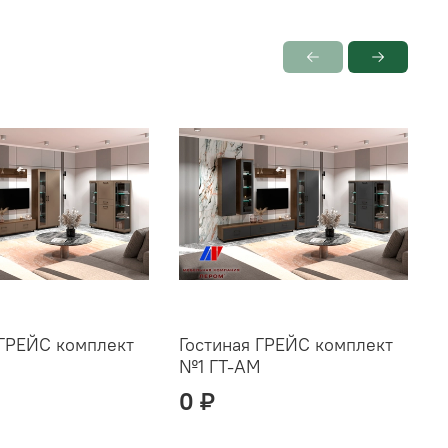
 ГРЕЙС комплект
Гостиная ГРЕЙС комплект
Г
М
№1 ГТ-АМ
0 ₽