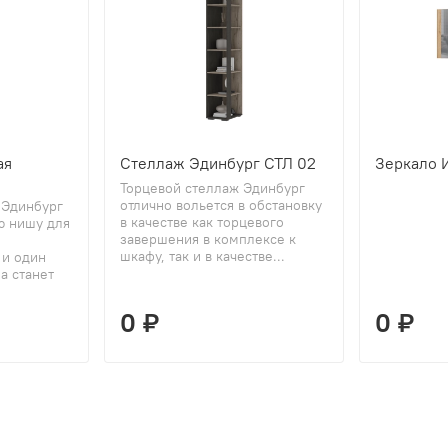
ая
Стеллаж Эдинбург СТЛ 02
Зеркало 
Торцевой стеллаж Эдинбург
отлично вольется в обстановку
 Эдинбург
в качестве как торцевого
ю нишу для
завершения в комплексе к
шкафу, так и в качестве...
 и один
а станет
0 ₽
0 ₽