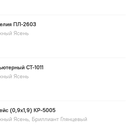
елия ПЛ-2603
жный Ясень
ьютерный СТ-1011
жный Ясень
ейс (0,9х1,9) КР-5005
жный Ясень, Бриллиант Глянцевый