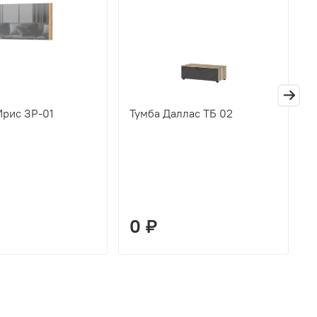
Ирис ЗР-01
Тумба Даллас ТБ 02
П
Д
0 ₽