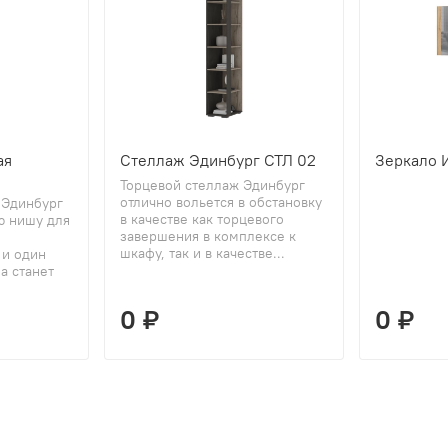
ая
Стеллаж Эдинбург СТЛ 02
Зеркало 
Торцевой стеллаж Эдинбург
отлично вольется в обстановку
 Эдинбург
в качестве как торцевого
ю нишу для
завершения в комплексе к
шкафу, так и в качестве...
 и один
а станет
0 ₽
0 ₽