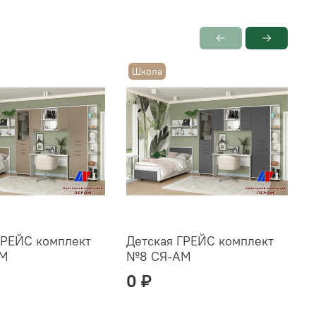
Школа
ГРЕЙС комплект
Детская ГРЕЙС комплект
Д
ЛМ
№8 СЯ-АМ
0 ₽