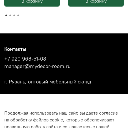
В корзину
В корзину
Контакты
+7 920 968-51-08
manager@mydecor-room.ru
г. Рязань, оптовый мебельный склад
Акции
Продолжая использовать наш сайт, вы даете согласие
Новости
на обработку файлов cookie, которые обеспечивают
Каталоги фабрик
правильную работу сайта и соглашаетесь с нашей