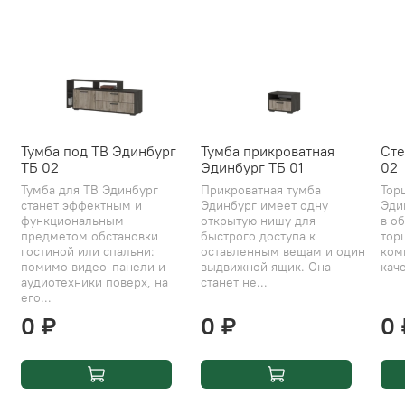
Тумба под ТВ Эдинбург
Тумба прикроватная
Сте
ТБ 02
Эдинбург ТБ 01
02
Тумба для ТВ Эдинбург
Прикроватная тумба
Тор
станет эффектным и
Эдинбург имеет одну
Эди
функциональным
открытую нишу для
в об
предметом обстановки
быстрого доступа к
тор
гостиной или спальни:
оставленным вещам и один
ком
помимо видео-панели и
выдвижной ящик. Она
каче
аудиотехники поверх, на
станет не...
его...
0 ₽
0 ₽
0 