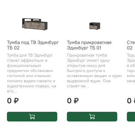
Тумба под ТВ Эдинбург
Тумба прикроватная
Сте
ТБ 02
Эдинбург ТБ 01
02
Тумба для ТВ Эдинбург
Прикроватная тумба
Тор
станет эффектным и
Эдинбург имеет одну
Эди
функциональным
открытую нишу для
в об
предметом обстановки
быстрого доступа к
тор
гостиной или спальни:
оставленным вещам и один
ком
помимо видео-панели и
выдвижной ящик. Она
каче
аудиотехники поверх, на
станет не...
его...
0 ₽
0 ₽
0 