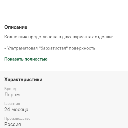
Описание
Коллекция представлена в двух вариантах отделки:
- Ультраматовая "бархатистая" поверхность:
непревзойденная тактильная привлекательность
Показать полностью
благодаря мягкому прикосновению, устойчивость к
отпечаткам пальцев благодаря эффекту "анти-
отпечаток".
Характеристики
- Ультраглянцевая поверхность: уровень глянца 95,
"зеркальное" отражение благодаря 3D-эффекту,
Бренд
устойчивость к бытовым царапинам.
Лером
Гарантия
Грейс" оснащен высококачественной европейской
24 месяца
фурнитурой, обеспечивающей долговечность
эксплуатации:
Производство
Россия