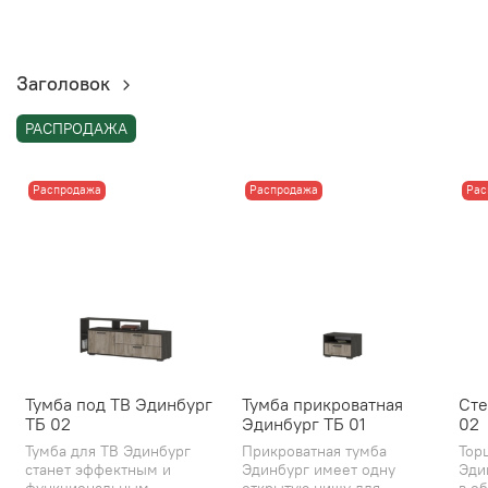
Заголовок
РАСПРОДАЖА
Распродажа
Распродажа
Рас
Тумба под ТВ Эдинбург
Тумба прикроватная
Сте
ТБ 02
Эдинбург ТБ 01
02
Тумба для ТВ Эдинбург
Прикроватная тумба
Тор
станет эффектным и
Эдинбург имеет одну
Эди
функциональным
открытую нишу для
в об