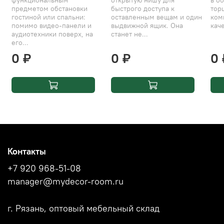
предметом обстановки
быстрого доступа к
тор
гостиной или спальни:
оставленным вещам и один
ком
помимо видео-панели и
выдвижной ящик. Она
каче
аудиотехники поверх, на
станет не...
его...
0 ₽
0 ₽
0 
Контакты
+7 920 968-51-08
manager@mydecor-room.ru
г. Рязань, оптовый мебельный склад