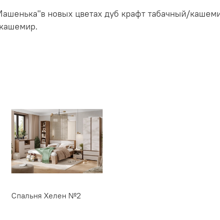
енька"в новых цветах дуб крафт табачный/кашемир
/кашемир.
Спальня Хелен №2